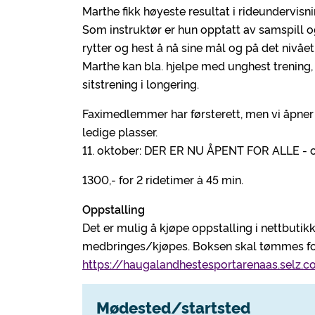
Marthe fikk høyeste resultat i rideundervisni
Som instruktør er hun opptatt av samspill o
rytter og hest å nå sine mål og på det nivået 
Marthe kan bla. hjelpe med unghest trening,
sitstrening i longering.
Faximedlemmer har førsterett, men vi åpner
ledige plasser.
11. oktober: DER ER NU ÅPENT FOR ALLE -
1300,- for 2 ridetimer à 45 min.
Oppstalling
Det er mulig å kjøpe oppstalling i nettbutik
medbringes/kjøpes. Boksen skal tømmes for
https://haugalandhestesportarenaas.selz.c
Mødested/startsted