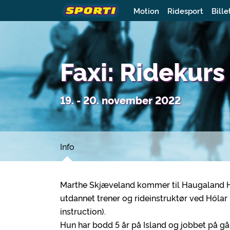
Motion
Ridesport
Bille
Faxi: Ridekur
19. - 20. november 2022
Info
Marthe Skjæveland kommer til Haugaland Hes
utdannet trener og rideinstruktør ved Hólar 
instruction).
Hun har bodd 5 år på Island og jobbet på g