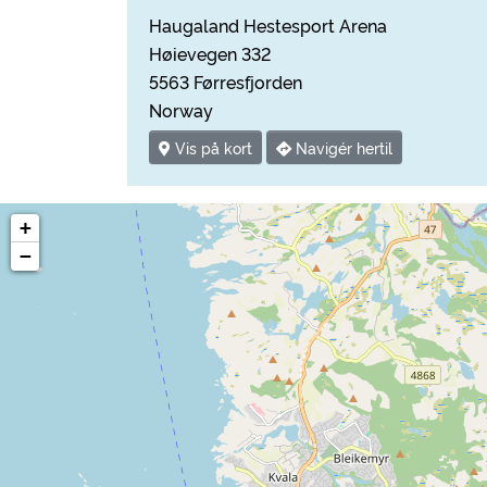
Haugaland Hestesport Arena
Høievegen 332
5563 Førresfjorden
Norway
Vis på kort
Navigér hertil
+
−