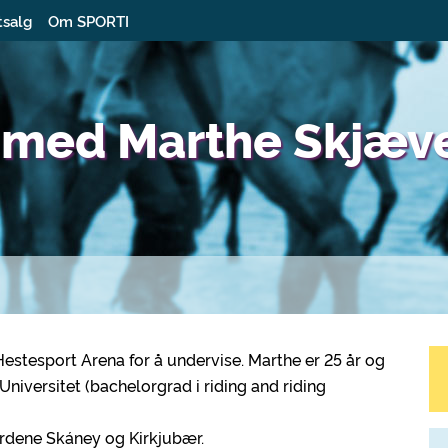
tsalg
Om SPORTI
s med Marthe Skjæv
tesport Arena for å undervise. Marthe er 25 år og
Universitet (bachelorgrad i riding and riding
årdene Skáney og Kirkjubær.