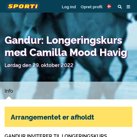
Log ind
Opret profil
Gandur: Longeringskurs
med Camilla Mood Havig
Lørdag den 29. oktober 2022
Info
Arrangementet er afholdt
GANDUR INVITERER TIL LONGERINGSKURS