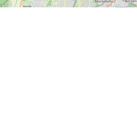
Leaflet
| ©
OpenStreetMap contributors
Kontakt os
SPORTI I/S
CVR nr. 31140439
Bygmarksvej 6
DK-2605 Brøndby
© 2026 SPORTI
Tlf:
(+45) 20 71 73 84
Email:
info@sporti.dk
Info
Feedback