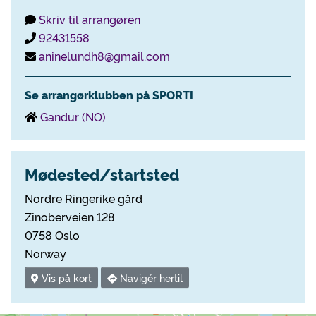
Skriv til arrangøren
92431558
aninelundh8@gmail.com
Se arrangørklubben på SPORTI
Gandur (NO)
Mødested/startsted
Nordre Ringerike gård
Zinoberveien 128
0758 Oslo
Norway
Vis på kort
Navigér hertil