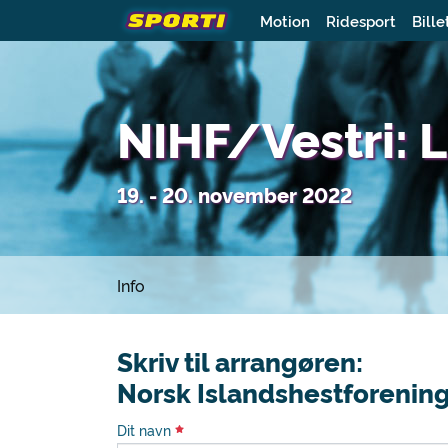
Motion
Ridesport
Bille
NIHF/Vestri:
19. - 20. november 2022
Info
Skriv til arrangøren:
Norsk Islandshestforenin
Dit navn