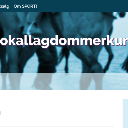
tsalg
Om SPORTI
 Lokallagdommerkur
g