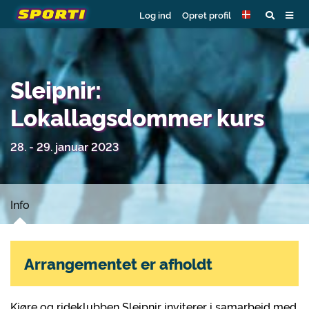
Log ind
Opret profil
Sleipnir:
Lokallagsdommer kurs
28. - 29. januar 2023
Info
Arrangementet er afholdt
Kjøre og rideklubben Sleipnir inviterer i samarbeid med