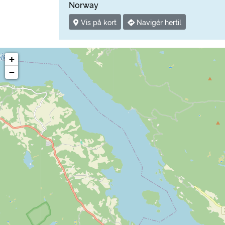
Norway
Vis på kort
Navigér hertil
+
−