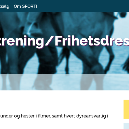
tsalg
Om SPORTI
trening/Frihetsdres
under og hester i filmer, samt hvert dyreansvarlig i