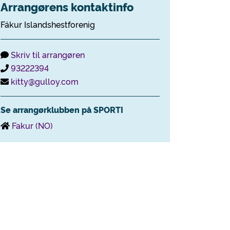
Arrangørens kontaktinfo
Fákur Islandshestforenig
Skriv til arrangøren
93222394
kitty@gulloy.com
Se arrangørklubben på SPORTI
Fakur (NO)