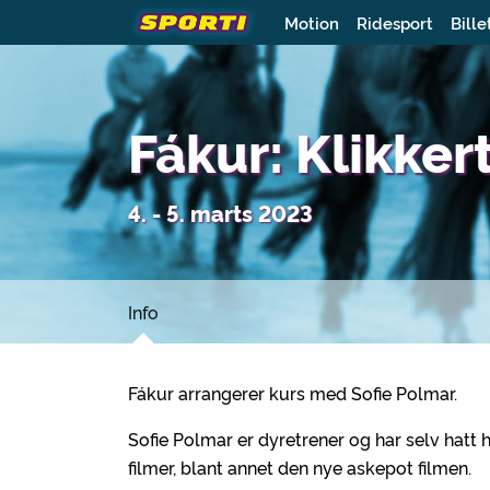
Motion
Ridesport
Bille
Fákur: Klikker
4. - 5. marts 2023
Info
Fákur arrangerer kurs med Sofie Polmar.
Sofie Polmar er dyretrener og har selv hatt h
filmer, blant annet den nye askepot filmen.