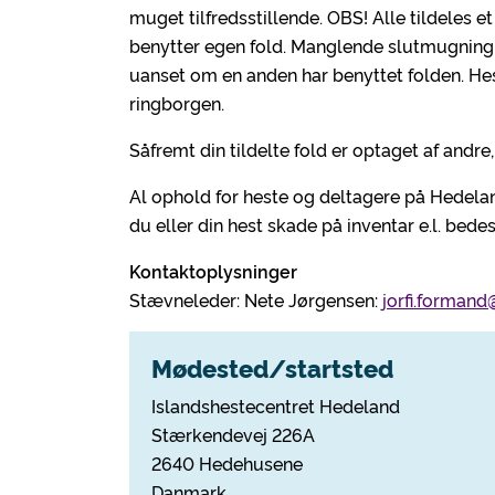
muget tilfredsstillende. OBS! Alle tildeles e
benytter egen fold. Manglende slutmugning 
uanset om en anden har benyttet folden. He
ringborgen.
Såfremt din tildelte fold er optaget af andre
Al ophold for heste og deltagere på Hedelan
du eller din hest skade på inventar e.l. bede
Kontaktoplysninger
Stævneleder: Nete Jørgensen:
jorfi.forman
Mødested/startsted
Islandshestecentret Hedeland
Stærkendevej 226A
2640 Hedehusene
Danmark