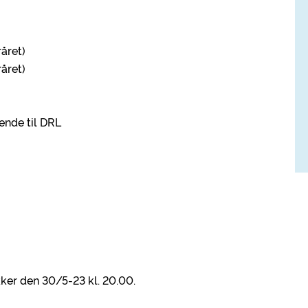
råret)
råret)
ende til DRL
kker den 30/5-23 kl. 20.00.