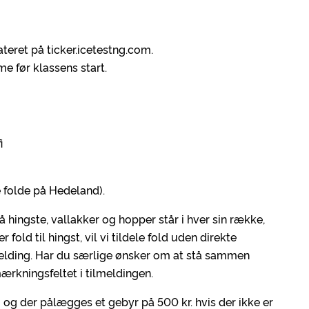
ateret på ticker.icetestng.com.
ime før klassens start.
i
te folde på Hedeland).
hingste, vallakker og hopper står i hver sin række,
old til hingst, vil vi tildele fold uden direkte
lmelding. Har du særlige ønsker om at stå sammen
mærkningsfeltet i tilmeldingen.
og der pålægges et gebyr på 500 kr. hvis der ikke er