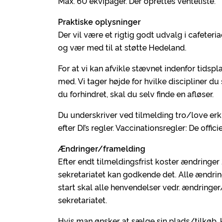
Max. 60 ekvipager. Der oprettes venteliste.
Praktiske oplysninger
Der vil være et rigtig godt udvalg i cafete
og vær med til at støtte Hedeland.
For at vi kan afvikle stævnet indenfor tidspl
med. Vi tager højde for hvilke discipliner du
du forhindret, skal du selv finde en afløser.
Du underskriver ved tilmelding tro/love erk
efter DI’s regler. Vaccinationsregler: De offici
Ændringer/framelding
Efter endt tilmeldingsfrist koster ændringer
sekretariatet kan godkende det. Alle ændrin
start skal alle henvendelser vedr. ændringe
sekretariatet.
Hvis man ønsker at sælge sin plads/tilkøb, 