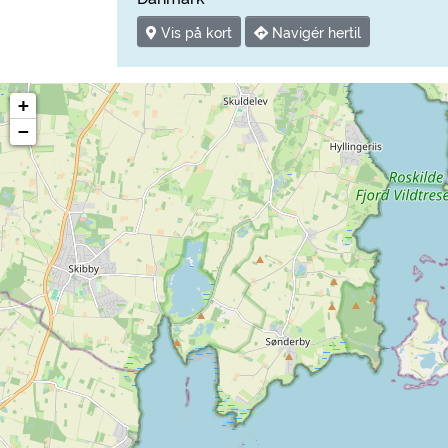
Vis på kort
Navigér hertil
+
−