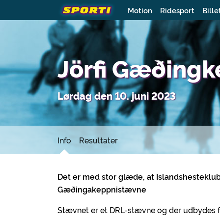
Motion
Ridesport
Bille
Jörfi Gæðing
Lørdag den 10. juni 2023
Info
Resultater
Det er med stor glæde, at Islandshesteklub
Gæðingakeppnistævne
Stævnet er et DRL-stævne og der udbydes fø