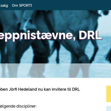
tsalg
Om SPORTI
keppnistævne, DRL
ben Jörfi Hedeland nu kan invitere til DRL
lgende discipliner: