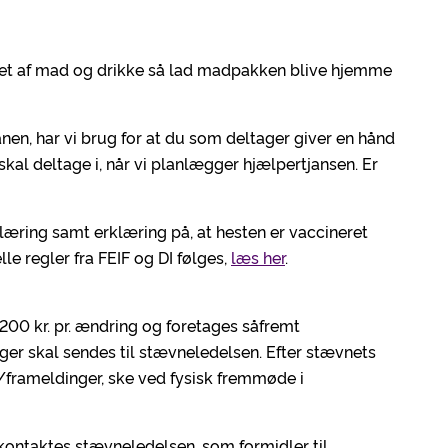
riaet af mad og drikke så lad madpakken blive hjemme
anen, har vi brug for at du som deltager giver en hånd
 skal deltage i, når vi planlægger hjælpertjansen. Er
læring samt erklæring på, at hesten er vaccineret
elle regler fra FEIF og DI følges,
læs her
.
 200 kr. pr. ændring og foretages såfremt
ger skal sendes til stævneledelsen. Efter stævnets
r/frameldinger, ske ved fysisk fremmøde i
kontaktes stævneledelsen, som formidler til