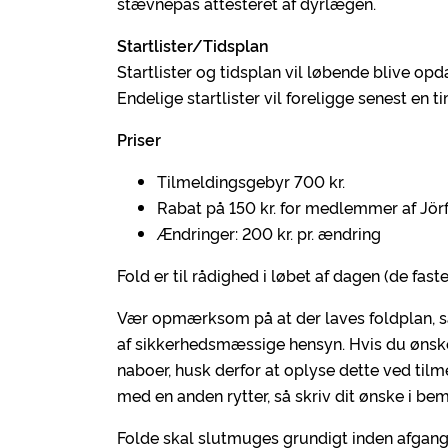
stævnepas attesteret af dyrlægen.
Startlister/Tidsplan
Startlister og tidsplan vil løbende blive opd
Endelige startlister vil foreligge senest en t
Priser
Tilmeldingsgebyr 700 kr.
Rabat på 150 kr. for medlemmer af Jörf
Ændringer: 200 kr. pr. ændring
Fold er til rådighed i løbet af dagen (de fas
Vær opmærksom på at der laves foldplan, så 
af sikkerhedsmæssige hensyn. Hvis du ønsker f
naboer, husk derfor at oplyse dette ved ti
med en anden rytter, så skriv dit ønske i be
Folde skal slutmuges grundigt inden afgang 