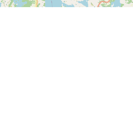
Leaflet
| ©
OpenStreetMap contributors
Kontakt os
SPORTI I/S
CVR nr. 31140439
Bygmarksvej 6
DK-2605 Brøndby
© 2026 SPORTI
Tlf:
(+45) 20 71 73 84
Email:
info@sporti.dk
Info
Feedback