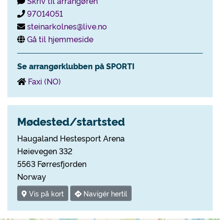
Skriv til arrangøren
97014051
steinarkolnes@live.no
Gå til hjemmeside
Se arrangørklubben på SPORTI
Faxi (NO)
Mødested/startsted
Haugaland Hestesport Arena
Høievegen 332
5563 Førresfjorden
Norway
Vis på kort
Navigér hertil