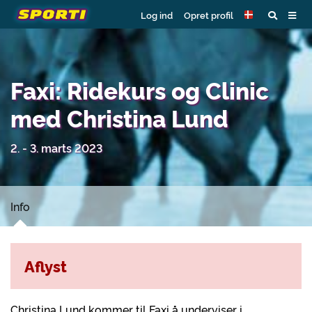
Log ind
Opret profil
Faxi: Ridekurs og Clinic
med Christina Lund
2. - 3. marts 2023
Info
Aflyst
Christina Lund kommer til Faxi å underviser i