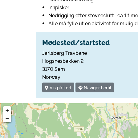
Innpisker
Nedrigging etter stevneslutt- ca 1 time
Alle må fylle ut en aktivitet for muli
Mødested/startsted
Jarlsberg Travbane
Hogsnesbakken 2
3170 Sem
Norway
Vis på kort
Navigér hertil
+
−