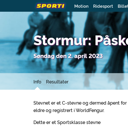
Motion
Ridesport
Bille
Stormur: Påsk
Søndag den 2. april 2023
Info
Resultater
Stevnet er et C-stevne og dermed åpent for
eldre og registrert i WorldFengur.
Dette er et Sportsklasse stevne