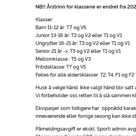
NB!! Årstrinn for klassene er endret fra 202
Klasser:
Barn 11-12 år: T7 og V5
Junior 13-16 år: T3 og V2 eller T1 og V1
Ungrytter 16-21 år: T3 og V2 eller T1 og V1
Senior 21 år ->: T3 og V2 eller T1 og V1
Mellomklasse : T5 og V3
Fritidsklasse: T7 og V5
Felles for alle aldersklasser: T2, T4, F1 og F2
Husk å velge hånd. Ikke valgt hånd blir satt 
Vi forbeholder oss retten til å slå sammen k
Ekvipasjer som tidligere har oppnådd karakte
inneværende eller forrige sesong kan ikke sta
Påmeldingsavgift er ekskl. Sporti admin avgi