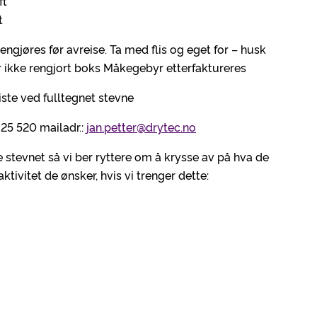
ft
t
engjøres før avreise. Ta med flis og eget for – husk
 ikke rengjort boks Måkegebyr etterfaktureres
ste ved fulltegnet stevne
 25 520 mailadr.:
jan.petter@drytec.no
 stevnet så vi ber ryttere om å krysse av på hva de
tivitet de ønsker, hvis vi trenger dette: