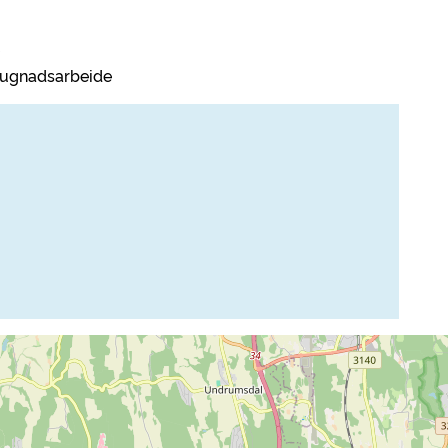
g dugnadsarbeide