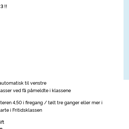
3 !!
automatisk til venstre
lasser ved få påmeldte i klassene
ren 4,50 i firegang / tølt tre ganger eller mer i
rte i Fritidsklassen
ft