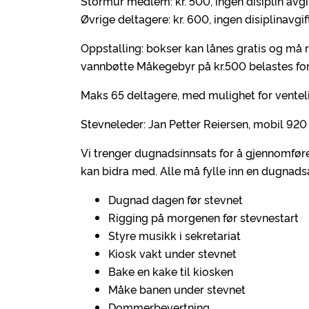
Stormur medlem: kr. 500, ingen disiplin avgi
Øvrige deltagere: kr. 600, ingen disiplinavgif
Oppstalling: bokser kan lånes gratis og må r
vannbøtte Måkegebyr på kr.500 belastes for
Maks 65 deltagere, med mulighet for venteli
Stevneleder: Jan Petter Reiersen, mobil 920
Vi trenger dugnadsinnsats for å gjennomføre
kan bidra med. Alle må fylle inn en dugnadsak
Dugnad dagen før stevnet
Rigging på morgenen før stevnestart
Styre musikk i sekretariat
Kiosk vakt under stevnet
Bake en kake til kiosken
Måke banen under stevnet
Dommerbevertning