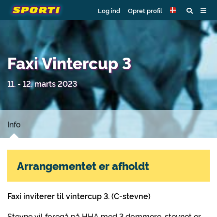
Log ind
Opret profil
Faxi Vintercup 3
11. - 12. marts 2023
Info
Arrangementet er afholdt
Faxi inviterer til vintercup 3. (C-stevne)
Stevne vil foregå på HHA med 3 dommere, stevnet er