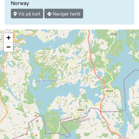
Norway
Vis på kort
Navigér hertil
+
−