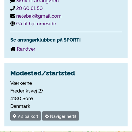
Skriv til arrangøren
20 60 61 50
netebak@gmail.com
Gå til hjemmeside
Se arrangørklubben på SPORTI
Randver
Mødested/startsted
Værkerne
Frederiksvej 27
4180 Sorø
Danmark
Vis på kort
Navigér hertil