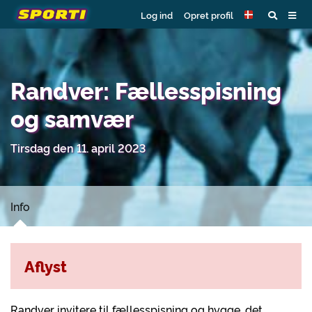
Log ind
Opret profil
Randver: Fællesspisning
og samvær
Tirsdag den 11. april 2023
Info
Aflyst
Randver invitere til fællesspisning og hygge, det