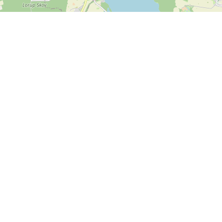
Leaflet
| ©
OpenStreetMap contributors
Kontakt os
SPORTI I/S
CVR nr. 31140439
Bygmarksvej 6
DK-2605 Brøndby
© 2026 SPORTI
Tlf:
(+45) 20 71 73 84
Email:
info@sporti.dk
Info
Feedback