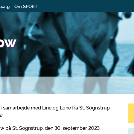
tsalg
Om SPORTI
how
 i samarbejde med Line og Lone fra St. Sognstrup
w.
show på St. Sognstrup, den 30. september 2023.