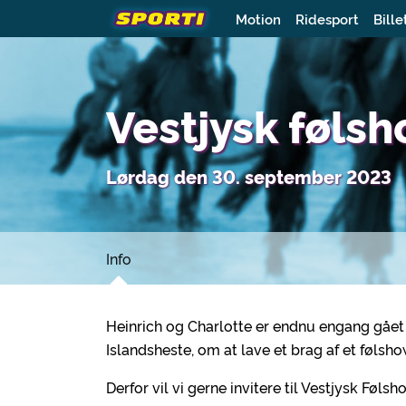
Motion
Ridesport
Bille
Vestjysk føls
Lørdag den 30. september 2023
Info
Heinrich og Charlotte er endnu engang gået
Islandsheste, om at lave et brag af et følsho
Derfor vil vi gerne invitere til Vestjysk Føl