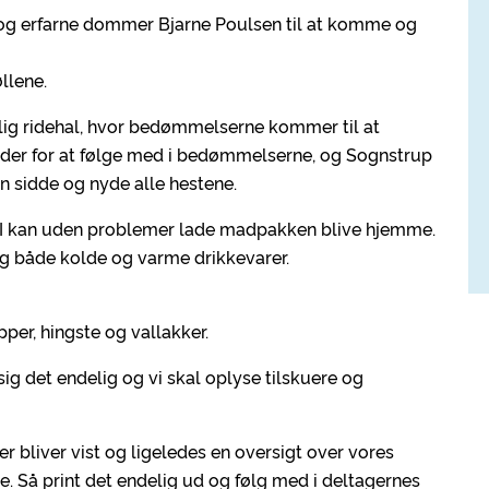
 og erfarne dommer Bjarne Poulsen til at komme og
llene.
elig ridehal, hvor bedømmelserne kommer til at
eder for at følge med i bedømmelserne, og Sognstrup
an sidde og nyde alle hestene.
så I kan uden problemer lade madpakken blive hjemme.
og både kolde og varme drikkevarer.
opper, hingste og vallakker.
så sig det endelig og vi skal oplyse tilskuere og
er bliver vist og ligeledes en oversigt over vores
. Så print det endelig ud og følg med i deltagernes