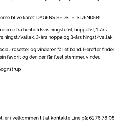
inderne blive kåret: DAGENS BEDSTE ISLÆNDER!
inderne fra henholdsvis hingsteføl, hoppeføl, 1-års
rs hingst/vallak, 3-års hoppe og 3-års hingst/vallak.
ial-rosetter og vinderen får et bånd. Herefter finder
in favorit og den der får flest stemmer, vinder.
Sognstrup
.
er i velkommen til at kontakte Line på: 61 76 78 08