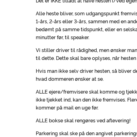
Det er IKKE tilladt at have hesten i/ved egen 
Alle heste bliver, som udgangspunkt fremvis
1-års, 2-års eller 3-års, sammen med en and
bedømt på samme tidspunkt, eller en selska
minutter før, til speaker.
Vi stiller driver til rådighed, men ønsker m
til dette. Dette skal bare oplyses, når hest
Hvis man ikke selv driver hesten, så bliver d
hvad dommeren ønsker at se.
ALLE ejere/fremvisere skal komme og tjekke
ikke tjekket ind, kan den ikke fremvises. Fle
kommer på mail en uge før.
ALLE bokse skal rengøres ved aflevering!
Parkering skal ske på den angivet parkering