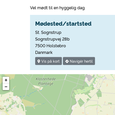
Vel mødt til en hyggelig dag.
Mødested/startsted
St. Sognstrup
Sognstrupvej 28b
7500 Holstebro
Danmark
Vis på kort
Navigér hertil
+
−