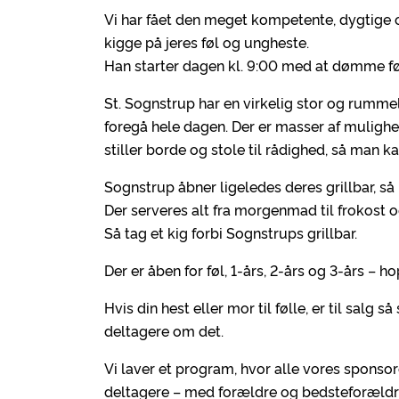
Vi har fået den meget kompetente, dygtige
kigge på jeres føl og ungheste.
Han starter dagen kl. 9:00 med at dømme fø
St. Sognstrup har en virkelig stor og rumm
foregå hele dagen. Der er masser af muligh
stiller borde og stole til rådighed, så man k
Sognstrup åbner ligeledes deres grillbar, 
Der serveres alt fra morgenmad til frokost 
Så tag et kig forbi Sognstrups grillbar.
Der er åben for føl, 1-års, 2-års og 3-års – h
Hvis din hest eller mor til følle, er til salg 
deltagere om det.
Vi laver et program, hvor alle vores sponsor
deltagere – med forældre og bedsteforældre