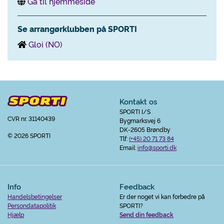
Gå til hjemmeside
Se arrangørklubben på SPORTI
Gloi (NO)
Kontakt os
SPORTI I/S
CVR nr. 31140439
Bygmarksvej 6
DK-2605 Brøndby
© 2026 SPORTI
Tlf:
(+45) 20 71 73 84
Email:
info@sporti.dk
Info
Feedback
Handelsbetingelser
Er der noget vi kan forbedre på
Persondatapolitik
SPORTI?
Hjælp
Send din feedback