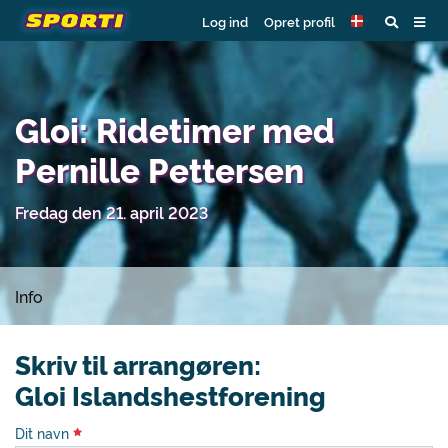
Log ind
Opret profil
Gloi: Ridetimer med
Pernille Pettersen
Fredag den 21. april 2023
Info
Skriv til arrangøren:
Gloi Islandshestforening
Dit navn