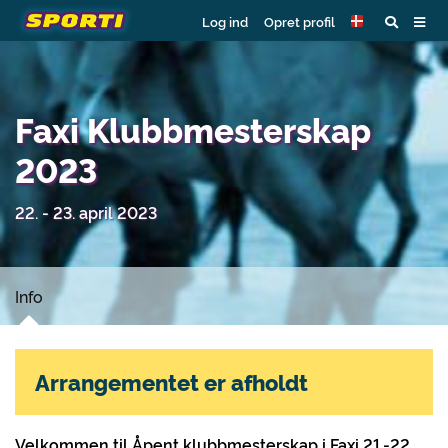
Log ind
Opret profil
Faxi Klubbmesterskap
2023
22. - 23. april 2023
Info
Arrangementet er afholdt
Velkommen til Åpent klubbmesterskap i Faxi 21.-22.