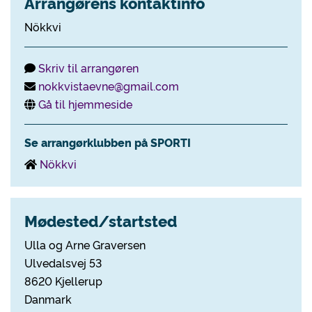
Arrangørens kontaktinfo
Nökkvi
Skriv til arrangøren
nokkvistaevne@gmail.com
Gå til hjemmeside
Se arrangørklubben på SPORTI
Nökkvi
Mødested/startsted
Ulla og Arne Graversen
Ulvedalsvej 53
8620 Kjellerup
Danmark