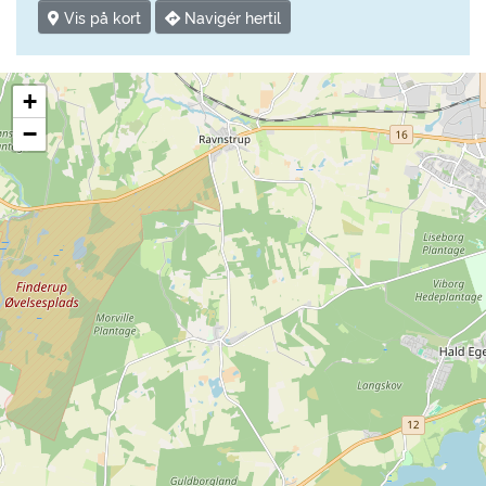
Vis på kort
Navigér hertil
+
−