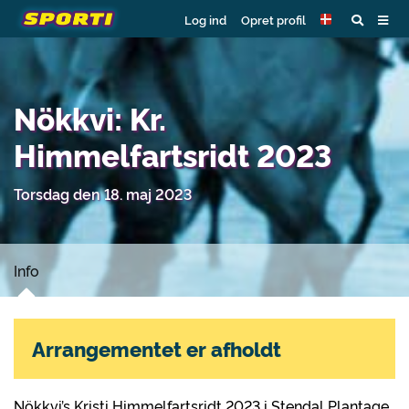
Log ind
Opret profil
Nökkvi: Kr.
Himmelfartsridt 2023
Torsdag den 18. maj 2023
Info
Arrangementet er afholdt
Nökkvi’s Kristi Himmelfartsridt 2023 i Stendal Plantage