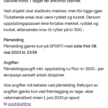
vaksine minst 7 dager før ankomst stevnet.
Ved utsjekk skal stallboks møkkes, men flis ligge igjen.
Tilstøtende areal skal være ryddet og kostet. Dersom
oppstallingsplassen ikke forlates møkket, ryddet og
kostet, ettersendes krav til rytter på kr. 500,-.
Påmelding:
Påmelding gjøres kun på SPORTI med
siste frist 08.
mai 2023
kl. 23.59.
Avgifter:
Påmeldingsavgift inkl. oppstalling (u/flis): kr. 1500,- per
ekvipasje uansett antall disipliner.
Alle avgifter må betales ved påmelding. Refusjon av
avgifter gjøres kun ved fremlegging av lege- eller
veterinærattest innen 1. juni 2023 pr epost
til
post@vihf.no