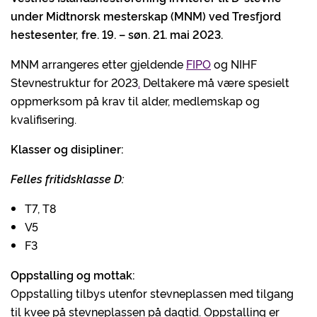
under Midtnorsk mesterskap (MNM) ved Tresfjord
hestesenter, fre. 19. – søn. 21. mai 2023.
MNM arrangeres etter gjeldende
FIPO
og NIHF
Stevnestruktur for 2023
.
Deltakere må være spesielt
oppmerksom på krav til alder, medlemskap og
kvalifisering.
Klasser og disipliner:
Felles fritidsklasse D:
T7, T8
V5
F3
Oppstalling og mottak:
Oppstalling tilbys utenfor stevneplassen med tilgang
til kvee på stevneplassen på dagtid. Oppstalling er