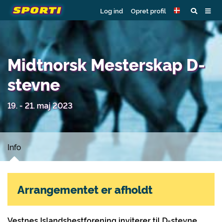
Log ind
Opret profil
Midtnorsk Mesterskap D-
stevne
19. - 21. maj 2023
Info
Arrangementet er afholdt
Vestnes Islandshestforening inviterer til D-stevne