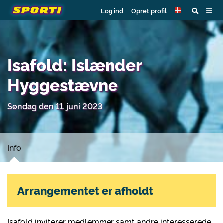
Log ind
Opret profil
Isafold: Islænder
Hyggestævne
Søndag den 11. juni 2023
Info
Arrangementet er afholdt
Isafold inviterer medlemmer samt andre interesserede