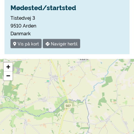
Mødested/startsted
Tistedvej 3
9510 Arden
Danmark
Vis på kort
Navigér hertil
+
−