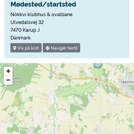
Mødested/startsted
Nökkvi klubhus & ovalbane
Ulvedalsvej 32
7470 Karup J
Danmark
Vis på kort
Navigér hertil
+
−