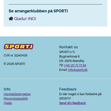
Se arrangørklubben på SPORTI
Gladur (NO)
Kontakt os
SPORTI I/S
CVR nr. 31140439
Bygmarksvej 6
DK-2605 Brøndby
© 2026 SPORTI
Tlf:
(+45) 20 71 73 84
Email:
info@sporti.dk
Info
Feedback
Handelsbetingelser
Er der noget vi kan forbedre på
Persondatapolitik
SPORTI?
Hjælp
Send din feedback