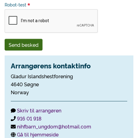
Robot-test
Send besked
Arrangørens kontaktinfo
Gladur Islandshestforening
4640 Søgne
Norway
Skriv til arrangøren
916 01 918
nihfbarn_ungdom@hotmail.com
Gå til hjemmeside