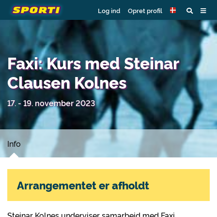
Log ind
Opret profil
Faxi: Kurs med Steinar
Clausen Kolnes
17. - 19. november 2023
Info
Arrangementet er afholdt
Steinar Kolnes underviser samarbeid med Faxi