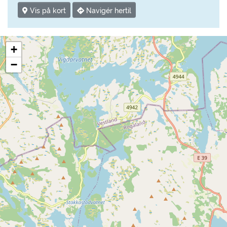
Vis på kort
Navigér hertil
+
−