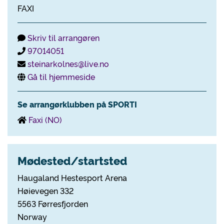
FAXI
Skriv til arrangøren
97014051
steinarkolnes@live.no
Gå til hjemmeside
Se arrangørklubben på SPORTI
Faxi (NO)
Mødested/startsted
Haugaland Hestesport Arena
Høievegen 332
5563 Førresfjorden
Norway