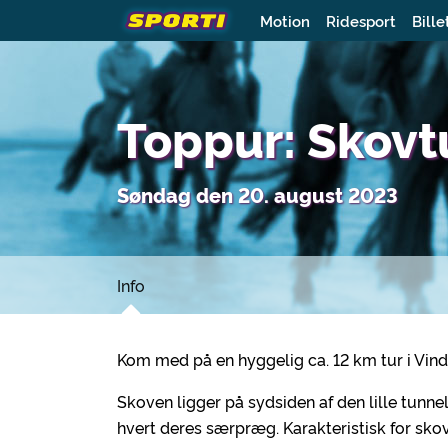
Motion
Ridesport
Bille
Toppur: Skovt
Søndag den 20. august 2023
Info
Kom med på en hyggelig ca. 12 km tur i Vin
Skoven ligger på sydsiden af den lille tun
hvert deres særpræg. Karakteristisk for skov