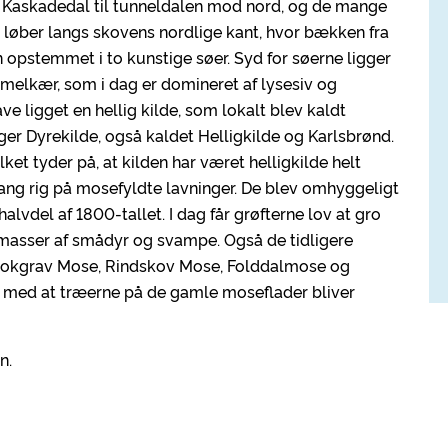
 Kaskadedal til tunneldalen mod nord, og de mange
øber langs skovens nordlige kant, hvor bækken fra
pstemmet i to kunstige søer. Syd for søerne ligger
lkær, som i dag er domineret af lysesiv og
ligget en hellig kilde, som lokalt blev kaldt
gger Dyrekilde, også kaldet Helligkilde og Karlsbrønd.
lket tyder på, at kilden har været helligkilde helt
ngang rig på mosefyldte lavninger. De blev omhyggeligt
alvdel af 1800-tallet. I dag får grøfterne lov at gro
 masser af smådyr og svampe. Også de tidligere
rokgrav Mose, Rindskov Mose, Folddalmose og
 med at træerne på de gamle moseflader bliver
n.