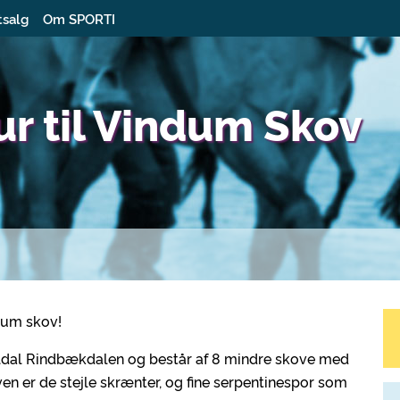
tsalg
Om SPORTI
ur til Vindum Skov
dum skov!
neldal Rindbækdalen og består af 8 mindre skove med
en er de stejle skrænter, og fine serpentinespor som