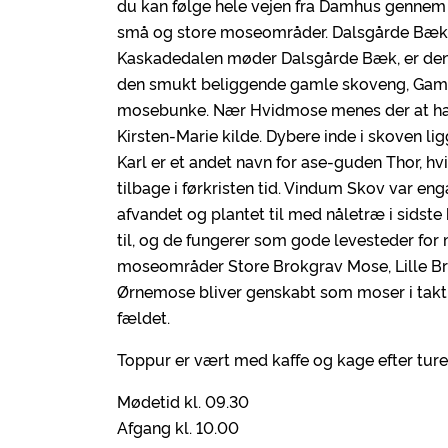
du kan følge hele vejen fra Damhus gennem
små og store moseområder. Dalsgårde Bæk l
Kaskadedalen møder Dalsgårde Bæk, er den o
den smukt beliggende gamle skoveng, Gamme
mosebunke. Nær Hvidmose menes der at have 
Kirsten-Marie kilde. Dybere inde i skoven li
Karl er et andet navn for ase-guden Thor, hvi
tilbage i førkristen tid. Vindum Skov var e
afvandet og plantet til med nåletræ i sidste h
til, og de fungerer som gode levesteder for
moseområder Store Brokgrav Mose, Lille B
Ørnemose bliver genskabt som moser i takt
fældet.
Toppur er vært med kaffe og kage efter ture
Mødetid kl. 09.30
Afgang kl. 10.00