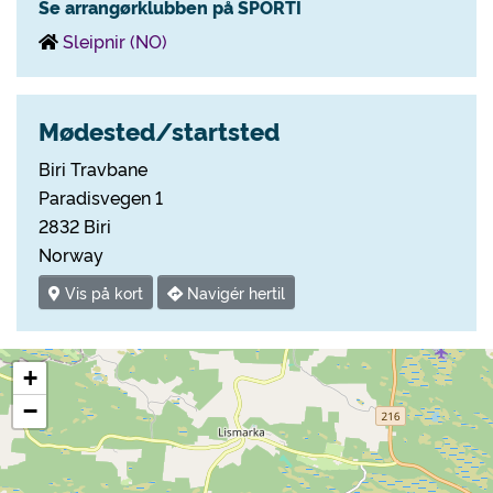
Se arrangørklubben på SPORTI
Sleipnir (NO)
Mødested/startsted
Biri Travbane
Paradisvegen 1
2832 Biri
Norway
Vis på kort
Navigér hertil
+
−