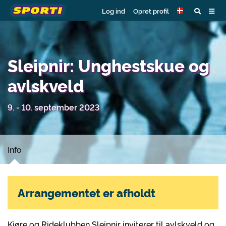
Log ind
Opret profil
Sleipnir: Unghestskue og
avlskveld
9. - 10. september 2023
Info
Arrangementet er afholdt
Kjøre og Rideklubben Sleipnir inviterer til avlskveld og