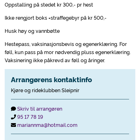
Oppstalling på stedet kr 300,- pr hest
Ikke rengjort boks =straffegebyr på kr 500,-
Husk høy og vannbøtte
Hestepass, vaksinasjonsbevis og egenerklæring. For
føll, kun pass på mor nødvendig pluss egenerklæring.
Vaksinering ikke påkrevd av føll og åringer.
Arrangørens kontaktinfo
Kjøre og rideklubben Sleipnir
Skriv til arrangøren
95 17 78 19
mariannma@hotmail.com