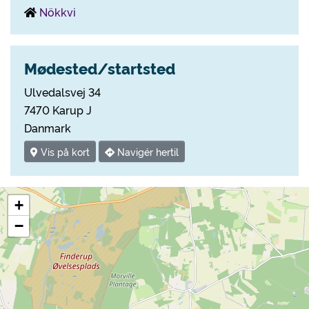
Nökkvi
Mødested/startsted
Ulvedalsvej 34
7470 Karup J
Danmark
Vis på kort
Navigér hertil
+
−