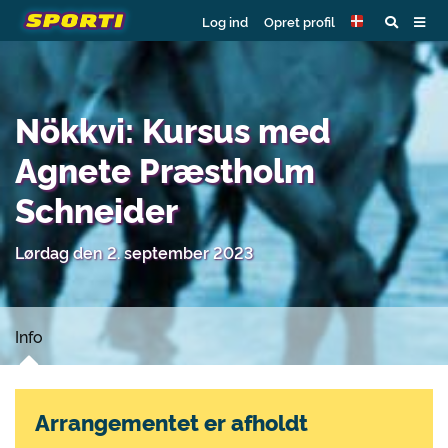
Log ind
Opret profil
Nökkvi: Kursus med
Agnete Præstholm
Schneider
Lørdag den 2. september 2023
Info
Arrangementet er afholdt