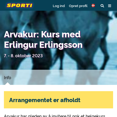
Log ind
Opret profil
Arvakur: Kurs med
Erlingur Erlingsson
7. - 8. oktober 2023
Info
Arrangementet er afholdt
Arvakur har gleden av å invitere til nok et helgekurs