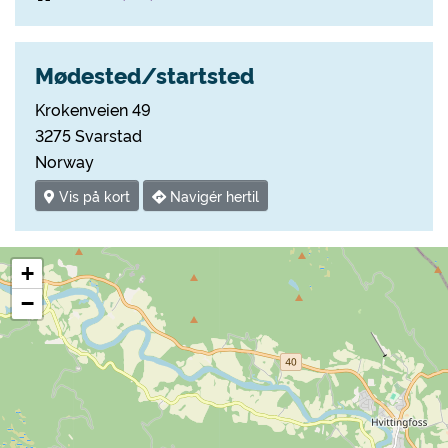
Mødested/startsted
Krokenveien 49
3275 Svarstad
Norway
Vis på kort
Navigér hertil
+
−