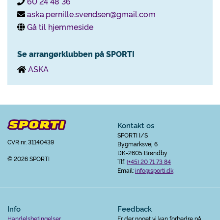
60 24 48 36
aska.pernille.svendsen@gmail.com
Gå til hjemmeside
Se arrangørklubben på SPORTI
ASKA
Kontakt os
SPORTI I/S
CVR nr. 31140439
Bygmarksvej 6
DK-2605 Brøndby
© 2026 SPORTI
Tlf:
(+45) 20 71 73 84
Email:
info@sporti.dk
Info
Feedback
Handelsbetingelser
Er der noget vi kan forbedre på