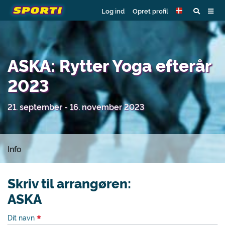
Log ind
Opret profil
ASKA: Rytter Yoga efterår
2023
21. september - 16. november 2023
Info
Skriv til arrangøren:
ASKA
Dit navn