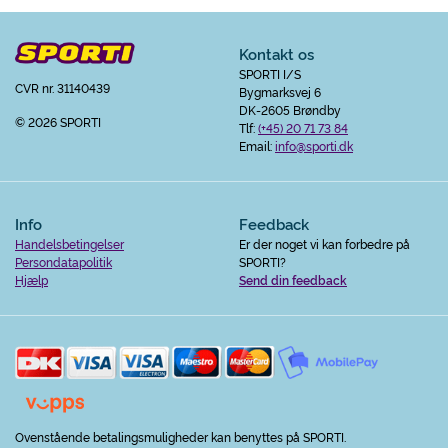
Kontakt os
SPORTI I/S
CVR nr. 31140439
Bygmarksvej 6
DK-2605 Brøndby
© 2026 SPORTI
Tlf:
(+45) 20 71 73 84
Email:
info@sporti.dk
Info
Feedback
Handelsbetingelser
Er der noget vi kan forbedre på
Persondatapolitik
SPORTI?
Hjælp
Send din feedback
Ovenstående betalingsmuligheder kan benyttes på SPORTI.