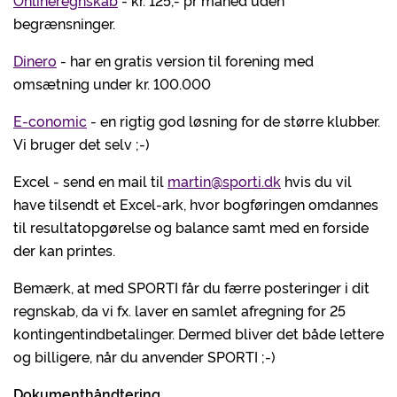
Onlineregnskab
- kr. 125,- pr måned uden
begrænsninger.
Dinero
- har en gratis version til forening med
omsætning under kr. 100.000
E-conomic
- en rigtig god løsning for de større klubber.
Vi bruger det selv ;-)
Excel - send en mail til
martin@sporti.dk
hvis du vil
have tilsendt et Excel-ark, hvor bogføringen omdannes
til resultatopgørelse og balance samt med en forside
der kan printes.
Bemærk, at med SPORTI får du færre posteringer i dit
regnskab, da vi fx. laver en samlet afregning for 25
kontingentindbetalinger. Dermed bliver det både lettere
og billigere, når du anvender SPORTI ;-)
Dokumenthåndtering