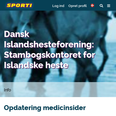
Log ind
Opret profil
Dansk
Islandshesteforening:
Stambogskontoret for
Islandske heste
Info
Opdatering medicinsider