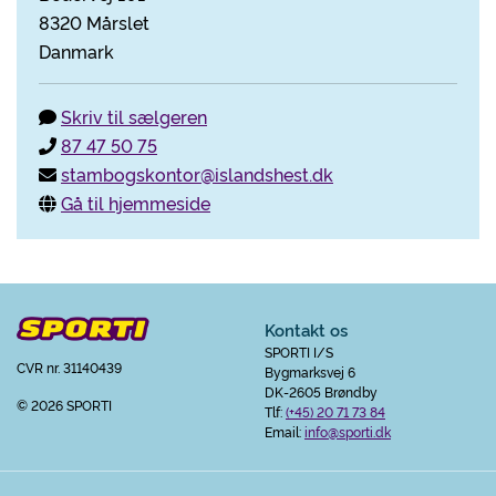
8320 Mårslet
Danmark
Skriv til sælgeren
87 47 50 75
stambogskontor@islandshest.dk
Gå til hjemmeside
Kontakt os
SPORTI I/S
CVR nr. 31140439
Bygmarksvej 6
DK-2605 Brøndby
© 2026 SPORTI
Tlf:
(+45) 20 71 73 84
Email:
info@sporti.dk