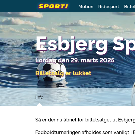
Motion
Ridesport
Bille
Esbjerg S
Lørdag den 29. marts 2025
Billetsalg er lukket
Info
Så er der nu åbnet for billetsalget til
Esbjer
Fodboldturneringen afholdes som vanligt i 