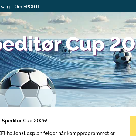
tsalg
Om SPORTI
peditør Cup 2
g Speditør Cup 2025
!
EFI-hallen (tidsplan følger når kampprogrammet er