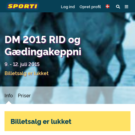
Log ind
Opret profil
DM 2015 RID og
Gædingakeppni
9. - 12. juli 2015
Billetsalg er lukket
Info
Priser
Billetsalg er lukket