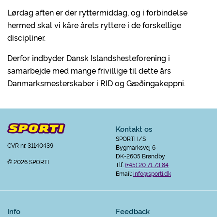
Lørdag aften er der ryttermiddag, og i forbindelse
hermed skal vi kåre årets ryttere i de forskellige
discipliner.
Derfor indbyder Dansk Islandshesteforening i
samarbejde med mange frivillige til dette års
Danmarksmesterskaber i RID og Gæðingakeppni.
Kontakt os
SPORTI I/S
CVR nr. 31140439
Bygmarksvej 6
DK-2605 Brøndby
© 2026 SPORTI
Tlf:
(+45) 20 71 73 84
Email:
info@sporti.dk
Info
Feedback