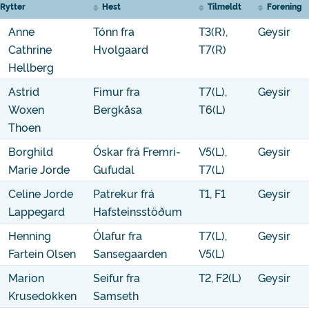
Rytter
Hest
Tilmeldt
Forening
Anne
Tónn fra
T3(R),
Geysir
Cathrine
Hvolgaard
T7(R)
Hellberg
Astrid
Fimur fra
T7(L),
Geysir
Woxen
Bergkåsa
T6(L)
Thoen
Borghild
Óskar frá Fremri-
V5(L),
Geysir
Marie Jorde
Gufudal
T7(L)
Celine Jorde
Patrekur frá
T1, F1
Geysir
Lappegard
Hafsteinsstöðum
Henning
Ólafur fra
T7(L),
Geysir
Fartein Olsen
Sansegaarden
V5(L)
Marion
Seifur fra
T2, F2(L)
Geysir
Krusedokken
Samseth