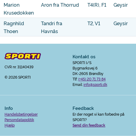
Marion
Aron fra Thorrud
T4(R), F1
Geysir
Krusedokken
Ragnhild
Tandri fra
T2, V1
Geysir
Thoen
Havnås
Kontakt os
SPORTI I/S
CVR nr. 31140439
Bygmarksvej 6
DK-2605 Brøndby
© 2026 SPORTI
Tlf:
(+45) 20 71 73 84
Email:
info@sporti.dk
Info
Feedback
Handelsbetingelser
Er der noget vi kan forbedre på
Persondatapolitik
SPORTI?
Hjælp
Send din feedback