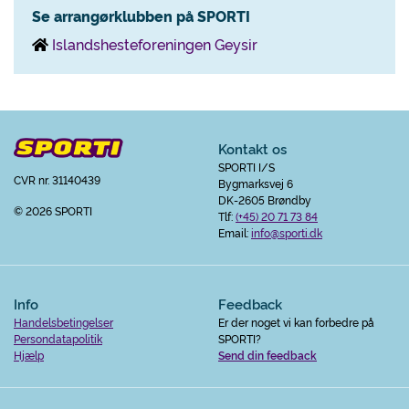
Se arrangørklubben på SPORTI
Islandshesteforeningen Geysir
Kontakt os
SPORTI I/S
CVR nr. 31140439
Bygmarksvej 6
DK-2605 Brøndby
© 2026 SPORTI
Tlf:
(+45) 20 71 73 84
Email:
info@sporti.dk
Info
Feedback
Handelsbetingelser
Er der noget vi kan forbedre på
Persondatapolitik
SPORTI?
Hjælp
Send din feedback