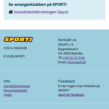
Se arrangørklubben på SPORTI
Islandshesteforeningen Geysir
Kontakt os
SPORTI I/S
CVR nr. 31140439
Bygmarksvej 6
DK-2605 Brøndby
© 2026 SPORTI
Tlf:
(+45) 20 71 73 84
Email:
info@sporti.dk
Info
Feedback
Handelsbetingelser
Er der noget vi kan forbedre på
Persondatapolitik
SPORTI?
Hjælp
Send din feedback