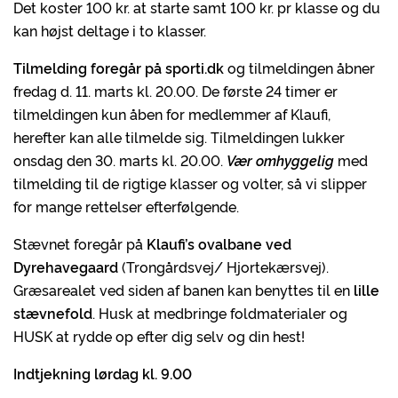
Det koster 100 kr. at starte samt 100 kr. pr klasse og du
kan højst deltage i to klasser.
Tilmelding foregår på sporti.dk
og tilmeldingen åbner
fredag d. 11. marts kl. 20.00. De første 24 timer er
tilmeldingen kun åben for medlemmer af Klaufi,
herefter kan alle tilmelde sig. Tilmeldingen lukker
onsdag den 30. marts kl. 20.00.
Vær omhyggelig
med
tilmelding til de rigtige klasser og volter, så vi slipper
for mange rettelser efterfølgende.
Stævnet foregår på
Klaufi’s ovalbane ved
Dyrehavegaard
(Trongårdsvej/ Hjortekærsvej).
Græsarealet ved siden af banen kan benyttes til en
lille
stævnefold
. Husk at medbringe foldmaterialer og
HUSK at rydde op efter dig selv og din hest!
Indtjekning lørdag kl. 9.00