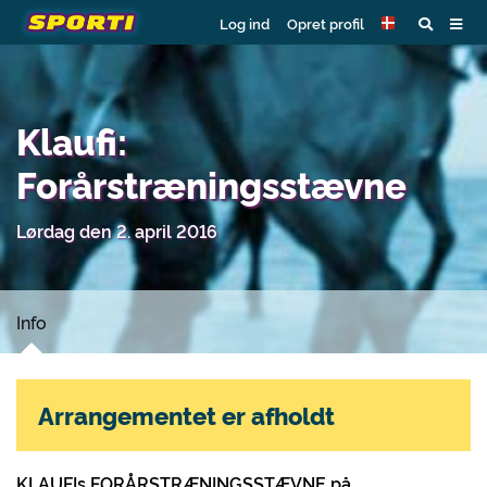
Log ind
Opret profil
Klaufi:
Forårstræningsstævne
Lørdag den 2. april 2016
Info
Arrangementet er afholdt
KLAUFIs FORÅRSTRÆNINGSSTÆVNE på