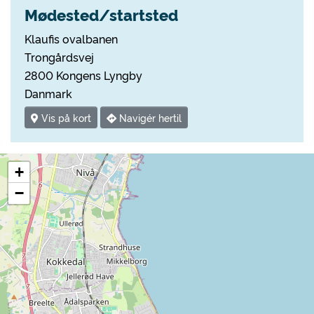
Mødested/startsted
Klaufis ovalbanen
Trongårdsvej
2800 Kongens Lyngby
Danmark
Vis på kort
Navigér hertil
+
−