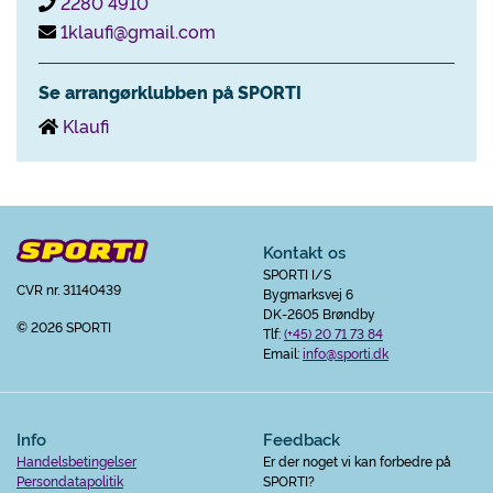
2280 4910
1klaufi@gmail.com
Se arrangørklubben på SPORTI
Klaufi
Kontakt os
SPORTI I/S
CVR nr. 31140439
Bygmarksvej 6
DK-2605 Brøndby
© 2026 SPORTI
Tlf:
(+45) 20 71 73 84
Email:
info@sporti.dk
Info
Feedback
Handelsbetingelser
Er der noget vi kan forbedre på
Persondatapolitik
SPORTI?