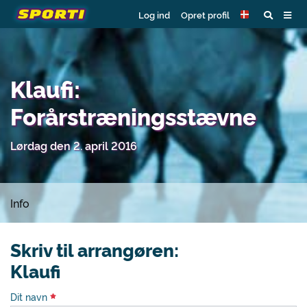
Log ind
Opret profil
Klaufi:
Forårstræningsstævne
Lørdag den 2. april 2016
Info
Skriv til arrangøren:
Klaufi
Dit navn