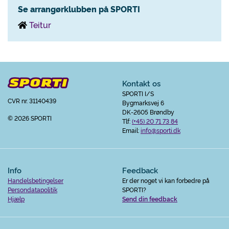
Se arrangørklubben på SPORTI
Teitur
Kontakt os
SPORTI I/S
CVR nr. 31140439
Bygmarksvej 6
DK-2605 Brøndby
© 2026 SPORTI
Tlf:
(+45) 20 71 73 84
Email:
info@sporti.dk
Info
Feedback
Handelsbetingelser
Er der noget vi kan forbedre på
Persondatapolitik
SPORTI?
Hjælp
Send din feedback