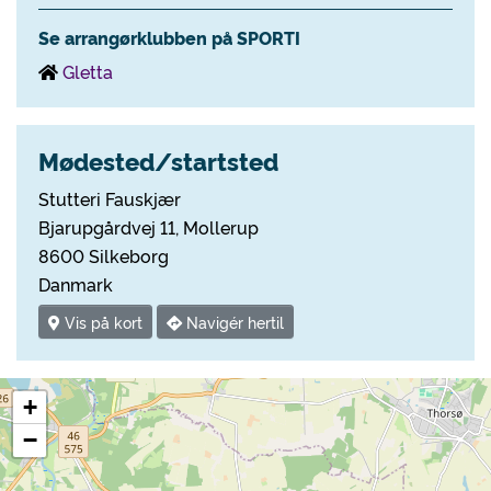
Se arrangørklubben på SPORTI
Gletta
Mødested/startsted
Stutteri Fauskjær
Bjarupgårdvej 11, Mollerup
8600 Silkeborg
Danmark
Vis på kort
Navigér hertil
+
−