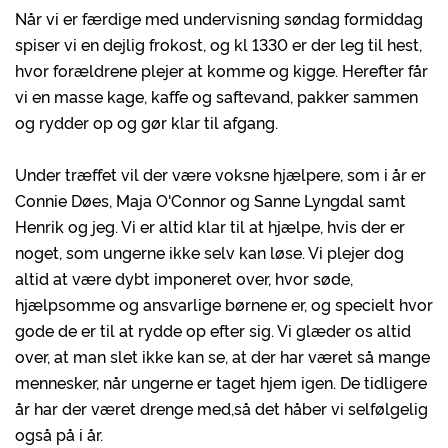
Når vi er færdige med undervisning søndag formiddag
spiser vi en dejlig frokost, og kl 1330 er der leg til hest,
hvor forældrene plejer at komme og kigge. Herefter får
vi en masse kage, kaffe og saftevand, pakker sammen
og rydder op og gør klar til afgang.
Under træffet vil der være voksne hjælpere, som i år er
Connie Døes, Maja O'Connor og Sanne Lyngdal samt
Henrik og jeg. Vi er altid klar til at hjælpe, hvis der er
noget, som ungerne ikke selv kan løse. Vi plejer dog
altid at være dybt imponeret over, hvor søde,
hjælpsomme og ansvarlige børnene er, og specielt hvor
gode de er til at rydde op efter sig. Vi glæder os altid
over, at man slet ikke kan se, at der har været så mange
mennesker, når ungerne er taget hjem igen. De tidligere
år har der været drenge med,så det håber vi selfølgelig
også på i år.