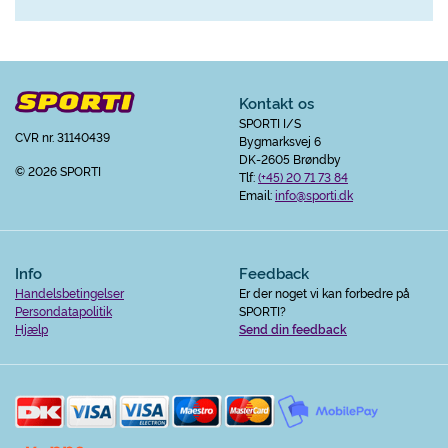
Kontakt os
SPORTI I/S
CVR nr. 31140439
Bygmarksvej 6
DK-2605 Brøndby
© 2026 SPORTI
Tlf:
(+45) 20 71 73 84
Email:
info@sporti.dk
Info
Feedback
Handelsbetingelser
Er der noget vi kan forbedre på
Persondatapolitik
SPORTI?
Hjælp
Send din feedback