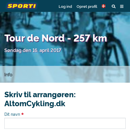
Log ind
Opret profil
Tour de Nord - 257 km
Søndag den 16. april 2017
Info
Skriv til arrangøren:
AltomCykling.dk
Dit navn