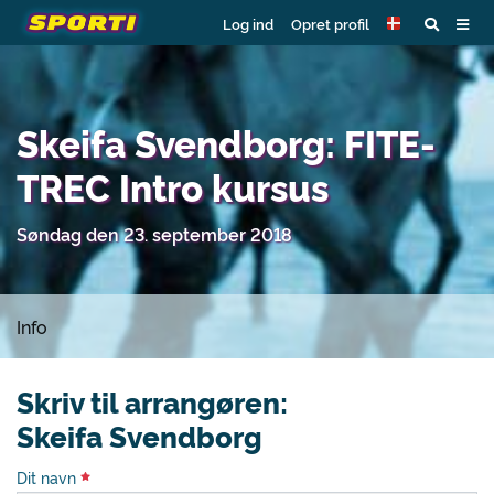
Log ind
Opret profil
Skeifa Svendborg: FITE-
TREC Intro kursus
Søndag den 23. september 2018
Info
Skriv til arrangøren:
Skeifa Svendborg
Dit navn