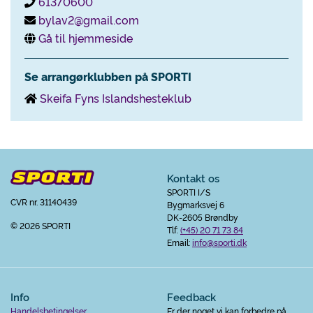
61370600
bylav2@gmail.com
Gå til hjemmeside
Se arrangørklubben på SPORTI
Skeifa Fyns Islandshesteklub
Kontakt os
SPORTI I/S
CVR nr. 31140439
Bygmarksvej 6
DK-2605 Brøndby
© 2026 SPORTI
Tlf:
(+45) 20 71 73 84
Email:
info@sporti.dk
Info
Feedback
Handelsbetingelser
Er der noget vi kan forbedre på