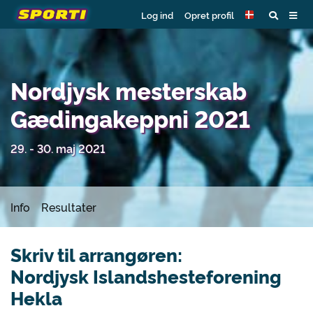
Log ind
Opret profil
Nordjysk mesterskab
Gædingakeppni 2021
29. - 30. maj 2021
Info
Resultater
Skriv til arrangøren:
Nordjysk Islandshesteforening
Hekla