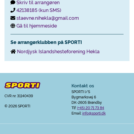
Skriv til arrangøren
42138185 (kun SMS)
staevne.nihekla@gmail.com
Gå til hjemmeside
Se arrangørklubben på SPORTI
Nordjysk Islandshesteforening Hekla
Kontakt os
SPORTI I/S
CVR nr. 31140439
Bygmarksvej 6
DK-2605 Brøndby
© 2026 SPORTI
Tlf:
(+45) 20 71 73 84
Email:
info@sporti.dk