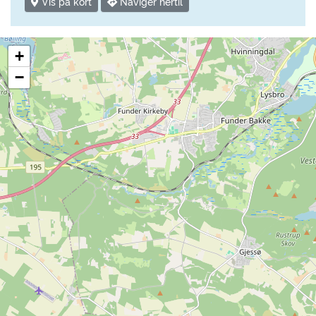
Vis på kort
Navigér hertil
+
−