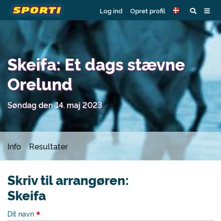
Log ind
Opret profil
Skeifa: Et dags stævne
Orelund
Søndag den 14. maj 2023
Info
Resultater
Skriv til arrangøren:
Skeifa
Dit navn