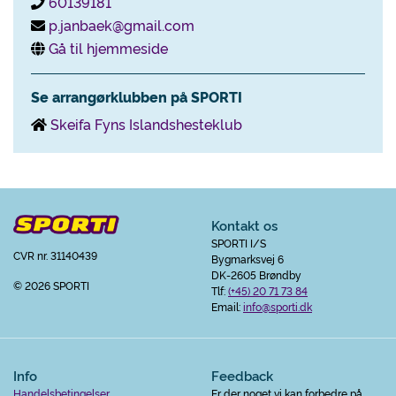
60139181
p.janbaek@gmail.com
Gå til hjemmeside
Se arrangørklubben på SPORTI
Skeifa Fyns Islandshesteklub
Kontakt os
SPORTI I/S
CVR nr. 31140439
Bygmarksvej 6
DK-2605 Brøndby
© 2026 SPORTI
Tlf:
(+45) 20 71 73 84
Email:
info@sporti.dk
Info
Feedback
Handelsbetingelser
Er der noget vi kan forbedre på