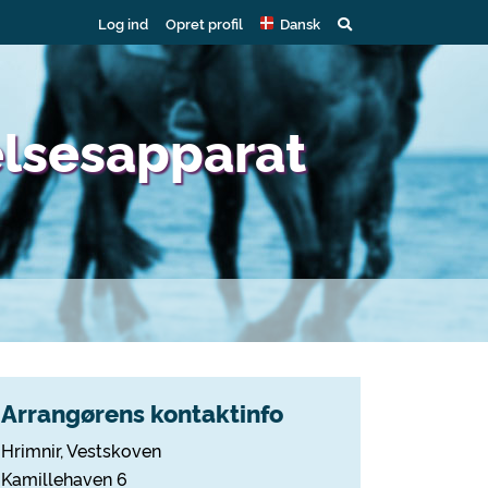
Log ind
Opret profil
Dansk
elsesapparat
Arrangørens kontaktinfo
Hrimnir, Vestskoven
Kamillehaven 6