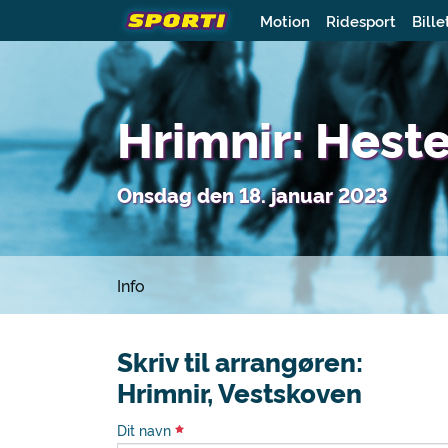
Motion
Ridesport
Bille
Hrimnir: Hest
Onsdag den 18. januar 2023
Info
Skriv til arrangøren:
Hrimnir, Vestskoven
Dit navn