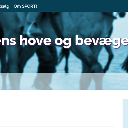
tsalg
Om SPORTI
ens hove og bevæg