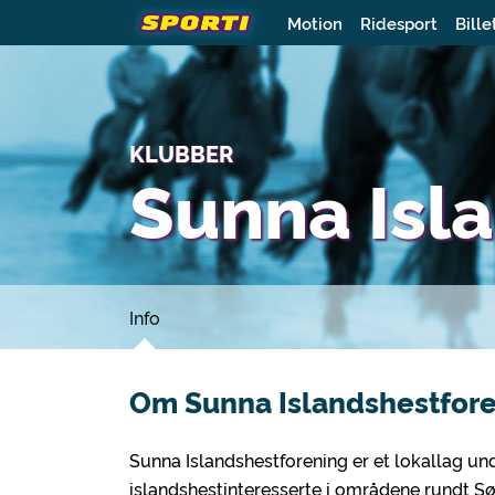
Motion
Ridesport
Bille
KLUBBER
Sunna Isl
Info
Om Sunna Islandshestfore
Sunna Islandshestforening er et lokallag un
islandshestinteresserte i områdene rundt S