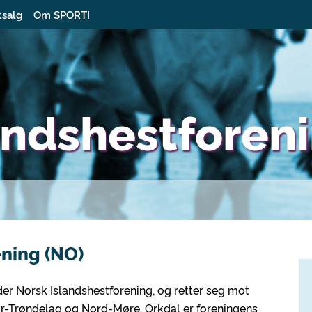
tsalg
Om SPORTI
andshestforeni
ning (NO)
der Norsk Islandshestforening, og retter seg mot
ør-Trøndelag og Nord-Møre. Orkdal er foreningens