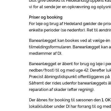
blot give besked til Hedelandsgruppens kas
vi for at sende jer en opkrævning og oplysn
Priser og booking
For leje og brug af Hedeland gælder de prise
enkelte perioder (se nedenfor). Ret til ændr
Baneanlægget kan bookes ved at vælge én a
tilmeldingsformularen. Baneanlægget kan al
medlemmer af DI.
Baneanlægget er åbent for brug og leje i pe
nedbør/frost) til og med uge 42. Derefter l
Præcist åbningstidspunkt offentliggøres på
Såfremt der rides udenfor baneanlæggets å
reparation af skader (efter regning).
Der åbnes for booking til sæsonen den
1. O
lokalklubber under DI har forrang til og me