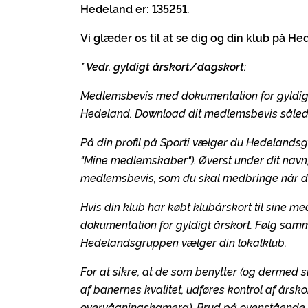
Hedeland er: 135251.
Vi glæder os til at se dig og din klub på He
* Vedr. gyldigt årskort/dagskort:
Medlemsbevis med dokumentation for gyldigt
Hedeland. Download dit medlemsbevis såled
På din profil på Sporti vælger du Hedelandsg
"Mine medlemskaber"). Øverst under dit navn,
medlemsbevis, som du skal medbringe når d
Hvis din klub har købt klubårskort til sine 
dokumentation for gyldigt årskort. Følg samm
Hedelandsgruppen vælger din lokalklub.
For at sikre, at de som benytter (og dermed sl
af banernes kvalitet, udføres kontrol af årsk
overvågningskamera). Brud på ovenstående vi