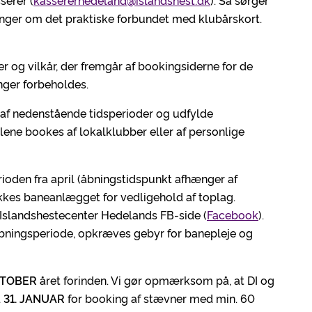
serer (
kassererhedeland@islandshest.dk
). Så sørger
inger om det praktiske forbundet med klubårskort.
r og vilkår, der fremgår af bookingsiderne for de
inger forbeholdes.
f nedenstående tidsperioder og udfylde
ene bookes af lokalklubber eller af personlige
rioden fra april (åbningstidspunkt afhænger af
ukkes baneanlægget for vedligehold af toplag.
 Islandshestecenter Hedelands FB-side (
Facebook
).
bningsperiode, opkræves gebyr for banepleje og
KTOBER
året forinden. Vi gør opmærksom på, at DI og
d
31. JANUAR
for booking af stævner med min. 60