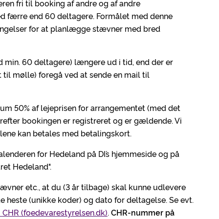
ren fri til booking af andre og af andre
ed færre end 60 deltagere. Formålet med denne
tingelser for at planlægge stævner med bred
 min. 60 deltagere) længere ud i tid, end der er
 til mølle) foregå ved at sende en mail til
um 50% af lejeprisen for arrangementet (med det
refter bookingen er registreret og er gældende. Vi
ene kan betales med betalingskort.
alenderen for Hedeland på DI´s hjemmeside og på
ret Hedeland".
ævner etc., at du (3 år tilbage) skal kunne udlevere
e heste (unikke koder) og dato for deltagelse. Se evt.
 i CHR (foedevarestyrelsen.dk)
.
CHR-nummer på