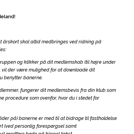
deland!
 årskort skal altid medbringes ved ridning på
es:
ruppen og klikker på dit medlemskab (til højre under
 vil der være mulighed for at downloade dit
u benytter banerne.
medlemmer, fungerer dit medlemsbevis fra din klub som
e procedure som ovenfor, hvor du i stedet for
ider på) banerne er med til at bidrage til fastholdelse
ort (ved personlig forespørgsel samt
l medføre bøde på trippel takst.