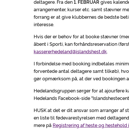
deltagere. Fra den
1. FEBRUAR
gives kalende
arrangementer, kurser etc. samt stævner m
forrang er at give klubbernes de bedste be
interesse.
Hvis der er behov for at booke stævner (med
åbent i Sporti, kan forhåndsreservation (først
kassererhedeland@islandshest.dk
.
I forbindelse med booking indbetales minim
forventede antal deltagere samt tilkøb), hvo
gør opmærksom på, at der ved bookingen al
Hedelandsgruppen sørger for at ajourføre k
Hedelands Facebook-side "Islandshestecent
HUSK at det er dit ansvar som arrangør af st
en liste til fødevarestyrelsen med deltagend
mere på
Registrering af heste og hestehold