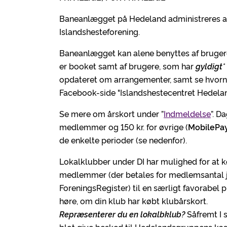
Baneanlægget på Hedeland administreres a
Islandshesteforening.
Baneanlægget kan alene benyttes af brugere
er booket samt af brugere, som har
gyldigt
*
opdateret om arrangementer, samt se hvornå
Facebook-side "Islandshestecentret Hedelan
Se mere om årskort under ”
Indmeldelse
”. D
medlemmer og 150 kr. for øvrige (
MobilePa
de enkelte perioder (se nedenfor).
Lokalklubber under DI har mulighed for at 
medlemmer (der betales for medlemsantal jf.
ForeningsRegister) til en særligt favorabel p
høre, om din klub har købt klubårskort.
Repræsenterer du en lokalbklub?
Såfremt I s