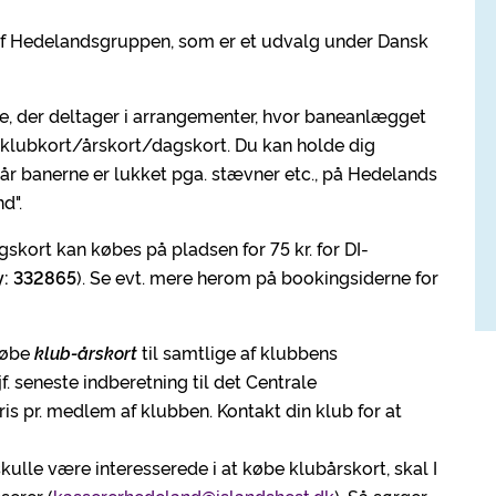
f Hedelandsgruppen, som er et udvalg under Dansk
, der deltager i arrangementer, hvor baneanlægget
klubkort/årskort/dagskort. Du kan holde dig
r banerne er lukket pga. stævner etc., på Hedelands
d".
agskort kan købes på pladsen for 75 kr. for DI-
y: 332865
). Se evt. mere herom på bookingsiderne for
købe
klub-årskort
til samtlige af klubbens
 seneste indberetning til det Centrale
ris pr. medlem af klubben. Kontakt din klub for at
kulle være interesserede i at købe klubårskort, skal I