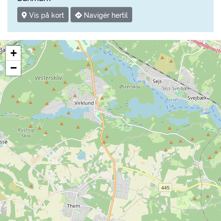
Vis på kort
Navigér hertil
+
−