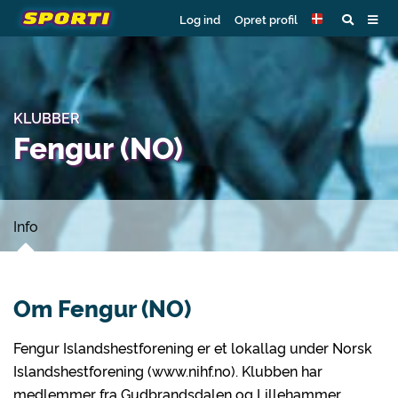
Log ind
Opret profil
KLUBBER
Fengur (NO)
Info
Om Fengur (NO)
Fengur Islandshestforening er et lokallag under Norsk
Islandshestforening (www.nihf.no). Klubben har
medlemmer fra Gudbrandsdalen og Lillehammer.