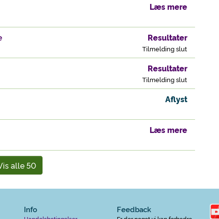
Læs mere
e
Resultater
Tilmelding slut
Resultater
Tilmelding slut
Aflyst
Læs mere
Vis alle 50
Info
Feedback
Handelsbetingelser
Er der noget vi kan forbedre