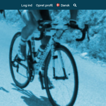
Log ind
Opret profil
Dansk