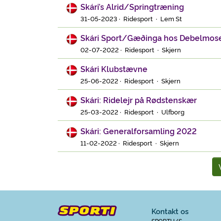
Skári’s Alrid/Springtræning
31-05-2023 · Ridesport · Lem St
Skári Sport/Gæðinga hos Debelmos
02-07-2022 · Ridesport · Skjern
Skári Klubstævne
25-06-2022 · Ridesport · Skjern
Skári: Ridelejr på Rødstenskær
25-03-2022 · Ridesport · Ulfborg
Skári: Generalforsamling 2022
11-02-2022 · Ridesport · Skjern
Kontakt os
SPORTI I/S