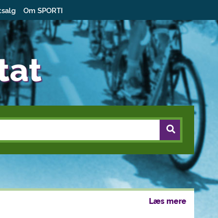
tsalg
Om SPORTI
tat
Læs mere