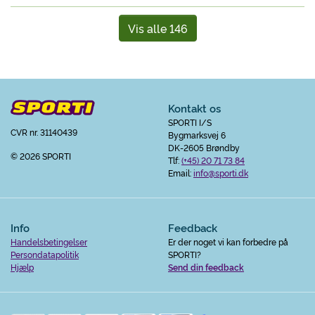
Vis alle 146
Kontakt os
SPORTI I/S
CVR nr. 31140439
Bygmarksvej 6
DK-2605 Brøndby
© 2026 SPORTI
Tlf:
(+45) 20 71 73 84
Email:
info@sporti.dk
Info
Feedback
Handelsbetingelser
Er der noget vi kan forbedre på
Persondatapolitik
SPORTI?
Hjælp
Send din feedback