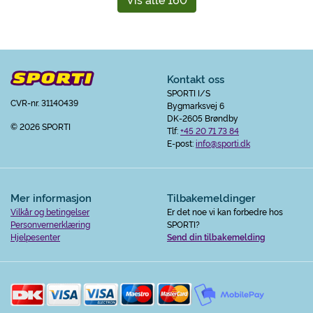
Kontakt oss
SPORTI I/S
CVR-nr. 31140439
Bygmarksvej 6
DK-2605 Brøndby
© 2026 SPORTI
Tlf:
+45 20 71 73 84
E-post:
info@sporti.dk
Mer informasjon
Tilbakemeldinger
Vilkår og betingelser
Er det noe vi kan forbedre hos
Personvernerklæring
SPORTI?
Hjelpesenter
Send din tilbakemelding