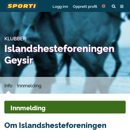
Logg inn
Opprett profil
KLUBBER
Islandshesteforeningen
Geysir
Info
Innmelding
Innmelding
Om Islandshesteforeningen